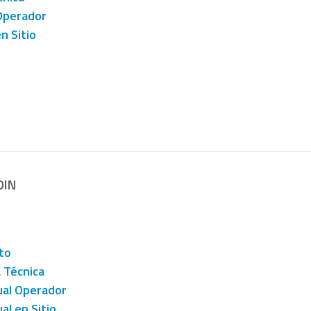
Operador
n Sitio
DIN
to
a Técnica
al Operador
al en Sitio