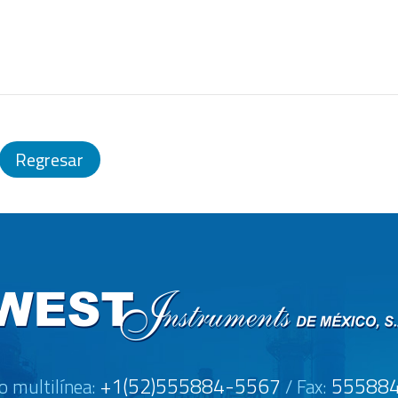
Regresar
+1(52)555884-5567
55588
o multilínea:
/ Fax: