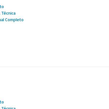
to
a Técnica
al Completo
to
a Técnica