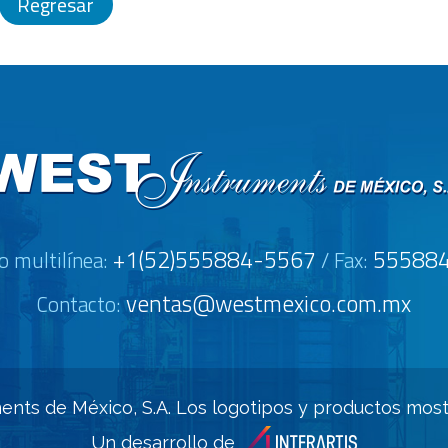
Regresar
+1(52)555884-5567
55588
o multilínea:
/ Fax:
ventas@westmexico.com.mx
Contacto:
ents de México, S.A. Los logotipos y productos mos
Un desarrollo de